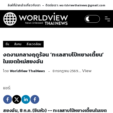
ลิงค์ที่น่าสนใจ:
เกี่ยวกับเรา
ติดต่อเรา: worldviewthainews@gmail.com
จีน
สังคม
สิ่งแวดล้อม
งดงามกลางฤดูร้อน ‘ทะเลสาบไป๋หยางเตี้ยน’
ในเขตใหม่สยงอัน
... View
โดย
WorldView ThaiNews
8 กรกฎาคม 2569
แชร์:
สยงอัน, 8 ก.ค. (ซินหัว) -- ทะเลสาบไป๋หยางเตี้ยนในเขต