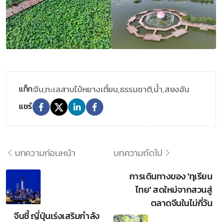
จีน,
ทะเลสาบไป๋หยางเตี้ยน,
ธรรมชาติ,
น้ำ,
สยงอัน
แท็ก:
แชร์
บทความก่อนหน้า
บทความถัดไป
การเดินทางของ 'ทุเรียน
ไทย' สดใหม่จากสวนสู่
ตลาดจีนในไม่กี่วัน
จีนชี้ ญี่ปุ่นเร่งเสริมกำลัง