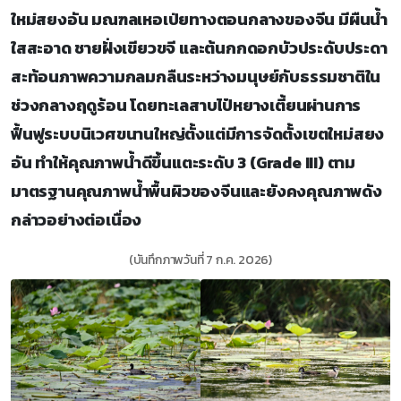
ใหม่สยงอัน มณฑลเหอเป่ยทางตอนกลางของจีน มีผืนน้ำ
ใสสะอาด ชายฝั่งเขียวขจี และต้นกกดอกบัวประดับประดา
สะท้อนภาพความกลมกลืนระหว่างมนุษย์กับธรรมชาติใน
ช่วงกลางฤดูร้อน โดยทะเลสาบไป๋หยางเตี้ยนผ่านการ
ฟื้นฟูระบบนิเวศขนานใหญ่ตั้งแต่มีการจัดตั้งเขตใหม่สยง
อัน ทำให้คุณภาพน้ำดีขึ้นแตะระดับ 3 (Grade III) ตาม
มาตรฐานคุณภาพน้ำพื้นผิวของจีนและยังคงคุณภาพดัง
กล่าวอย่างต่อเนื่อง
(บันทึกภาพวันที่ 7 ก.ค. 2026)