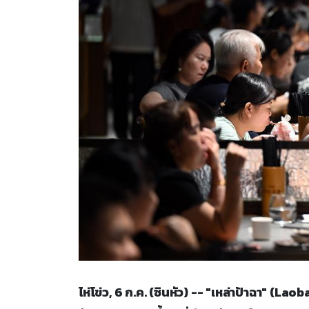
ไห่โข่ว, 6 ก.ค. (ซินหัว) -- "เหล่าป้าฉา" (L