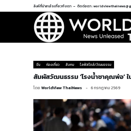
ลิงค์ที่น่าสนใจ:
เกี่ยวกับเรา
ติดต่อเรา: worldviewthainews@
จีน
ท่องเที่ยว
สังคม
ไลฟ์สไตล์/วัฒนธรรม
สัมผัสวัฒนธรรม ‘โรงน้ำชาคุณพ่อ’ ใ
โดย
WorldView ThaiNews
6 กรกฎาคม 2569