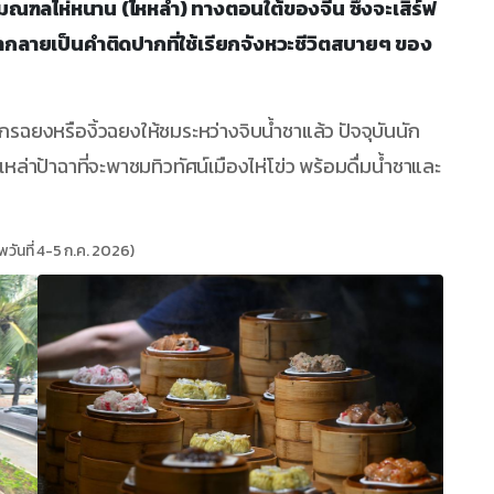
ณฑลไห่หนาน (ไหหลำ) ทางตอนใต้ของจีน ซึ่งจะเสิร์ฟ
กลายเป็นคำติดปากที่ใช้เรียกจังหวะชีวิตสบายๆ ของ
รฉยงหรืองิ้วฉยงให้ชมระหว่างจิบน้ำชาแล้ว ปัจจุบันนัก
ล่าป้าฉาที่จะพาชมทิวทัศน์เมืองไห่โข่ว พร้อมดื่มน้ำชาและ
พวันที่ 4-5 ก.ค. 2026)