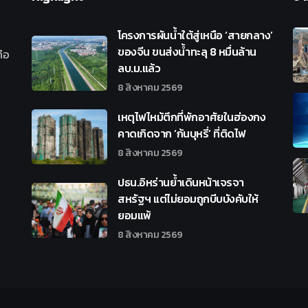
โครงการผันน้ำใต้สู่เหนือ ‘สายกลาง’
ของจีน ขนส่งน้ำทะลุ 8 หมื่นล้าน
ือ
ลบ.ม.แล้ว
8 สิงหาคม 2569
เหตุไฟไหม้ตึกที่พักอาศัยในฮ่องกง
คาดเกิดจาก ‘ก้นบุหรี่’ ที่ติดไฟ
8 สิงหาคม 2569
ปธน.อิหร่านย้ำเดินหน้าเจรจา
สหรัฐฯ แต่ไม่ยอมถูกบีบบังคับให้
ยอมแพ้
8 สิงหาคม 2569