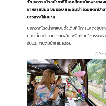
วัฒนธรรมโรงน้ำชาที่มีเอกลักษณ์เฉพาะของม
ชาหลายชนิด ขนมอบ และติ่มซำ โดยเหล่าป้าฉา
ชาวเกาะไห่หนาน
นอกจากโรงน้ำชาแบบดั้งเดิมที่มีการแสดงอุปราก
ท่องเที่ยวยังสามารถเพลิดเพลินกับบริการรถบัสเห
รับประทานติ่มซำแสนอร่อย
(บันทึกภา