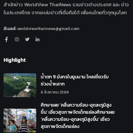
สำนักข่าว WorldView ThaiNews รวมข่าวต่างประเทศ และ ข่าว
ในประเทศไทย จากแหล่งข่าวที่เชื่อถือได้ เพื่อคนไทยทั่วทุกมุมโลก
อีเมลล์
:
worldviewthainews@gmail.com
Highlight
น้ำตก 9 มังกรในยูนนาน ไหลเชี่ยวรับ
ช่วงน้ำหลาก
6 สิงหาคม 2569
ศึกษาเผย ‘คลื่นความร้อน-อุณหภูมิสูง
ขึ้น’ เอี่ยวสุขภาพจิตเด็กแย่ลงศึกษาเผย
‘คลื่นความร้อน-อุณหภูมิสูงขึ้น’ เอี่ยว
สุขภาพจิตเด็กแย่ลง