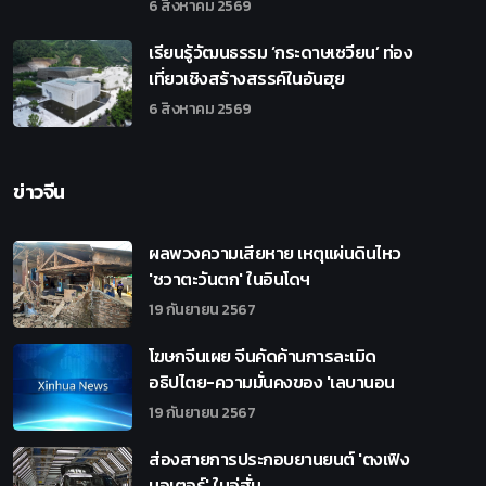
6 สิงหาคม 2569
เรียนรู้วัฒนธรรม ‘กระดาษเซวียน’ ท่อง
เที่ยวเชิงสร้างสรรค์ในอันฮุย
6 สิงหาคม 2569
ข่าวจีน
ผลพวงความเสียหาย เหตุแผ่นดินไหว
'ชวาตะวันตก' ในอินโดฯ
19 กันยายน 2567
โฆษกจีนเผย จีนคัดค้านการละเมิด
อธิปไตย-ความมั่นคงของ 'เลบานอน
19 กันยายน 2567
ส่องสายการประกอบยานยนต์ 'ตงเฟิง
มอเตอร์' ในอู่ฮั่น