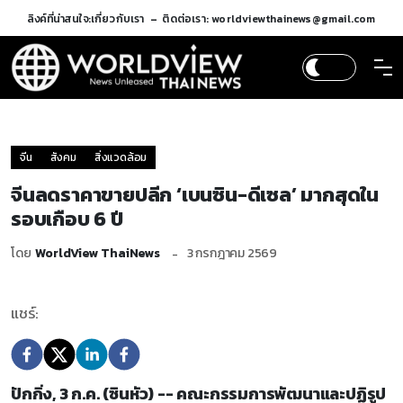
ลิงค์ที่น่าสนใจ:
เกี่ยวกับเรา
ติดต่อเรา: worldviewthainews@gmail.com
จีน
สังคม
สิ่งแวดล้อม
จีนลดราคาขายปลีก ‘เบนซิน-ดีเซล’ มากสุดใน
รอบเกือบ 6 ปี
โดย
WorldView ThaiNews
3 กรกฎาคม 2569
แชร์:
ปักกิ่ง, 3 ก.ค. (ซินหัว) -- คณะกรรมการพัฒนาและปฏิรูป