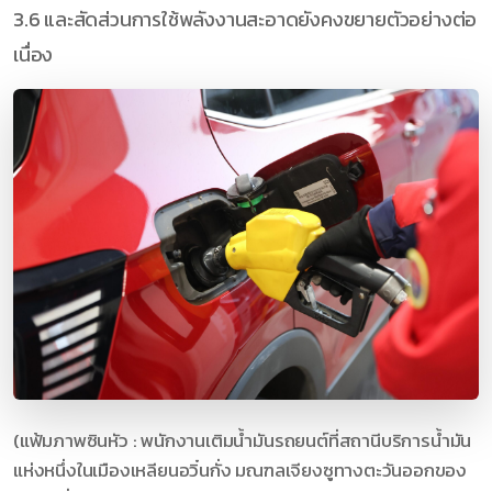
3.6 และสัดส่วนการใช้พลังงานสะอาดยังคงขยายตัวอย่างต่อ
เนื่อง
(แฟ้มภาพซินหัว : พนักงานเติมน้ำมันรถยนต์ที่สถานีบริการน้ำมัน
แห่งหนึ่งในเมืองเหลียนอวิ๋นกั่ง มณฑลเจียงซูทางตะวันออกของ