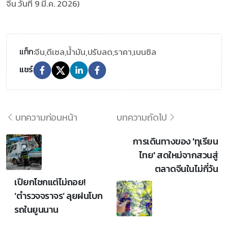
จีน วันที่ 9 มี.ค. 2026)
จีน,
ดีเซล,
น้ำมัน,
ปรับลด,
ราคา,
เบนซิล
แท็ก:
แชร์
บทความก่อนหน้า
บทความถัดไป
การเดินทางของ 'ทุเรียน
ไทย' สดใหม่จากสวนสู่
ตลาดจีนในไม่กี่วัน
เปียกโชกแต่ไม่ถอย!
‘ตำรวจจราจร’ ลุยฝนโบก
รถในยูนนาน