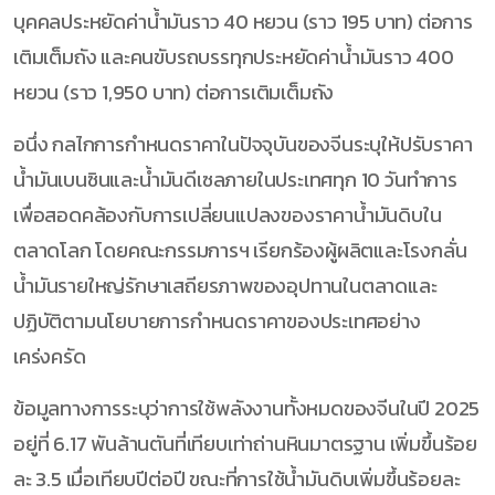
บุคคลประหยัดค่าน้ำมันราว 40 หยวน (ราว 195 บาท) ต่อการ
เติมเต็มถัง และคนขับรถบรรทุกประหยัดค่าน้ำมันราว 400
หยวน (ราว 1,950 บาท) ต่อการเติมเต็มถัง
อนึ่ง กลไกการกำหนดราคาในปัจจุบันของจีนระบุให้ปรับราคา
น้ำมันเบนซินและน้ำมันดีเซลภายในประเทศทุก 10 วันทำการ
เพื่อสอดคล้องกับการเปลี่ยนแปลงของราคาน้ำมันดิบใน
ตลาดโลก โดยคณะกรรมการฯ เรียกร้องผู้ผลิตและโรงกลั่น
น้ำมันรายใหญ่รักษาเสถียรภาพของอุปทานในตลาดและ
ปฏิบัติตามนโยบายการกำหนดราคาของประเทศอย่าง
เคร่งครัด
ข้อมูลทางการระบุว่าการใช้พลังงานทั้งหมดของจีนในปี 2025
อยู่ที่ 6.17 พันล้านตันที่เทียบเท่าถ่านหินมาตรฐาน เพิ่มขึ้นร้อย
ละ 3.5 เมื่อเทียบปีต่อปี ขณะที่การใช้น้ำมันดิบเพิ่มขึ้นร้อยละ