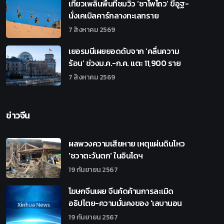
เที่ยวเพลินพื้นที่ชมวิว ‘ซาโพโถว’ ขี่อูฐ-
นั่งเคเบิลคาร์กลางทะเลทราย
7 สิงหาคม 2569
เยอรมนีเผยยอดดับจาก ‘คลื่นความ
ร้อน’ ช่วงม.ค.-ก.ค. แตะ 11,900 ราย
7 สิงหาคม 2569
ข่าวจีน
ผลพวงความเสียหาย เหตุแผ่นดินไหว
'ชวาตะวันตก' ในอินโดฯ
19 กันยายน 2567
โฆษกจีนเผย จีนคัดค้านการละเมิด
อธิปไตย-ความมั่นคงของ 'เลบานอน
19 กันยายน 2567