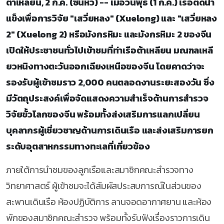
ต้าเหลียน, 2 ก.ค. (ซินหัว) -- เมื่อวันพุธ (1 ก.ค.) เรือตัดน้ำ
แข็งเพื่อการวิจัย "เสวี่ยหลง" (Xuelong) และ "เสวี่ยหลง
2" (Xuelong 2) หรือมังกรหิมะ และมังกรหิมะ 2 ของจีน
เปิดให้ประชาชนทั่วไปเข้าชมที่ท่าเรือต้าเหลียน มณฑลเหลี
ยวหนิงทางตะวันออกเฉียงเหนือของจีน โดยคาดว่าจะ
รองรับผู้เข้าชมราว 2,000 คนตลอดงานระยะสองวัน ซึ่ง
มีวัตถุประสงค์เพื่อจัดแสดงความสำเร็จด้านการสำรวจ
วิจัยขั้วโลกของจีน พร้อมทั้งส่งเสริมการแลกเปลี่ยน
บุคลากรผู้เชี่ยวชาญด้านการเดินเรือ และส่งเสริมการยก
ระดับอุตสาหกรรมทางทะเลที่เกี่ยวข้อง
ภายใต้การนำชมของลูกเรือและสมาชิกคณะสำรวจทาง
วิทยาศาสตร์ ผู้เข้าชมจะได้สัมผัสประสบการณ์ในส่วนของ
สะพานเดินเรือ ห้องปฏิบัติการ ลานจอดอากาศยาน และห้อง
พักของสมาชิกคณะสำรวจ พร้อมทั้งรับฟังเรื่องราวการเดิน