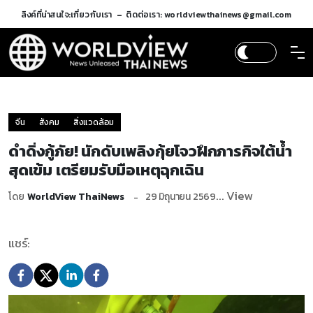
ลิงค์ที่น่าสนใจ:
เกี่ยวกับเรา
ติดต่อเรา: worldviewthainews@gmail.com
จีน
สังคม
สิ่งแวดล้อม
ดำดิ่งกู้ภัย! นักดับเพลิงกุ้ยโจวฝึกภารกิจใต้น้ำ
สุดเข้ม เตรียมรับมือเหตุฉุกเฉิน
... View
โดย
WorldView ThaiNews
29 มิถุนายน 2569
แชร์: