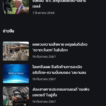
ซิลิคอน’ 15% วัตถุดิบผลิตชิป-โซลาร์
เซลล์
7 สิงหาคม 2569
ข่าวจีน
ผลพวงความเสียหาย เหตุแผ่นดินไหว
'ชวาตะวันตก' ในอินโดฯ
19 กันยายน 2567
โฆษกจีนเผย จีนคัดค้านการละเมิด
อธิปไตย-ความมั่นคงของ 'เลบานอน
19 กันยายน 2567
ส่องสายการประกอบยานยนต์ 'ตงเฟิง
มอเตอร์' ในอู่ฮั่น
19 กันยายน 2567