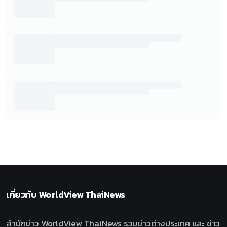
เกี่ยวกับ
WorldView ThaiNews
สำนักข่าว WorldView ThaiNews รวมข่าวต่างประเทศ และ ข่าว