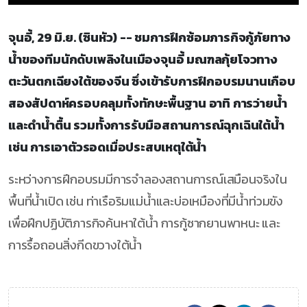
จุนอี้, 29 มิ.ย. (ซินหัว) -- ชมการฝึกซ้อมภารกิจกู้ภัยทาง
น้ำของทีมนักดับเพลิงในเมืองจุนอี้ มณฑลกุ้ยโจวทาง
ตะวันตกเฉียงใต้ของจีน ซึ่งเข้ารับการฝึกอบรมนานเกือบ
สองสัปดาห์ครอบคลุมทั้งทักษะพื้นฐาน อาทิ การว่ายน้ำ
และดำน้ำตื้น รวมทั้งการรับมือสถานการณ์ฉุกเฉินใต้น้ำ
เช่น การเอาตัวรอดเมื่อประสบเหตุใต้น้ำ
ระหว่างการฝึกอบรมมีการจำลองสถานการณ์เสมือนจริงใน
พื้นที่น้ำเปิด เช่น ท่าเรือริมแม่น้ำและบ่อเหมืองที่มีน้ำท่วมขัง
เพื่อฝึกปฏิบัติภารกิจค้นหาใต้น้ำ การกู้ซากยานพาหนะ และ
การรื้อถอนสิ่งกีดขวางใต้น้ำ