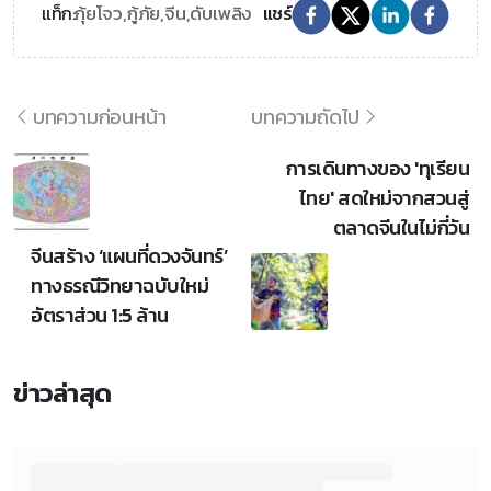
กุ้ยโจว,
กู้ภัย,
จีน,
ดับเพลิง
แท็ก:
แชร์
บทความก่อนหน้า
บทความถัดไป
การเดินทางของ 'ทุเรียน
ไทย' สดใหม่จากสวนสู่
ตลาดจีนในไม่กี่วัน
จีนสร้าง ‘แผนที่ดวงจันทร์’
ทางธรณีวิทยาฉบับใหม่
อัตราส่วน 1:5 ล้าน
ข่าวล่าสุด