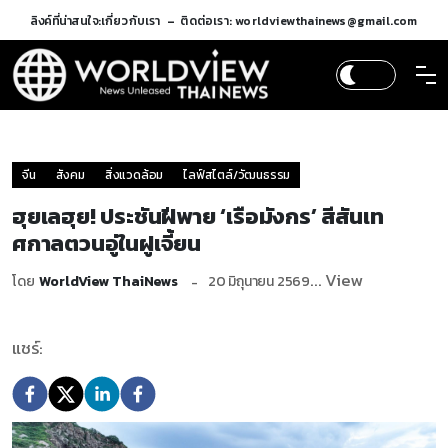
ลิงค์ที่น่าสนใจ:
เกี่ยวกับเรา
ติดต่อเรา: worldviewthainews@gmail.com
จีน
สังคม
สิ่งแวดล้อม
ไลฟ์สไตล์/วัฒนธรรม
ฮุยเลฮุย! ประชันฝีพาย ‘เรือมังกร’ สีสันเท
ศกาลตวนอู่ในฝูเจี้ยน
... View
โดย
WorldView ThaiNews
20 มิถุนายน 2569
แชร์: