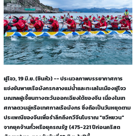
ฝูโจว, 19 มิ.ย. (ซินหัว) -- ประมวลภาพบรรยากาศการ
แข่งขันพายเรือมังกรกลางแม่น้ำและทะเลในเมืองฝูโจว
มณฑลฝูเจี้ยนทางตะวันออกเฉียงใต้ของจีน เนื่องในเท
ศกาลตวนอู่หรือเทศกาลเรือมังกร ซึ่งถือเป็นวันหยุดตาม
ประเพณีของจีนเพื่อรำลึกถึงกวีจีนโบราณ "ชวีหยวน"
จากยุคจ้านกั๋วหรือยุครณรัฐ (475-221 ปีก่อนคริสต