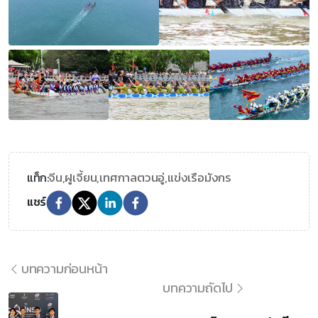
จีน,
ฝูเจี้ยน,
เทศกาลตวนอู่,
แข่งเรือมังกร
แท็ก:
แชร์
บทความก่อนหน้า
บทความถัดไป