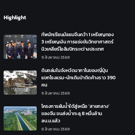
Highlight
ทัพนักเรียนมัธยมจีนคว้า 1 เหรียญทอง
3 เหรียญเงิน การแข่งขันวิทยาศาสตร์
นิวเคลียร์โอลิมปิกระหว่างประเทศ
9 สิงหาคม 2569
ดินถล่มในจังหวัดนากาโนของญี่ปุ่น
แขกโรงแรม-นักเดินป่าติดค้างราว 390
คน
9 สิงหาคม 2569
โครงการผันน้ำใต้สู่เหนือ ‘สายกลาง’
ของจีน ขนส่งน้ำทะลุ 8 หมื่นล้าน
ลบ.ม.แล้ว
8 สิงหาคม 2569