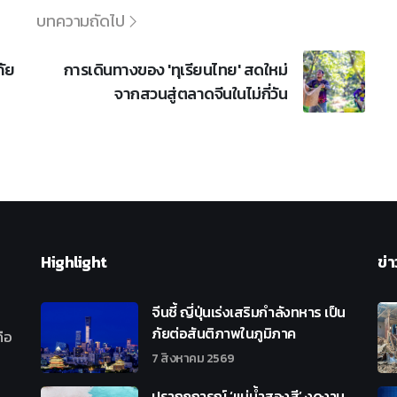
บทความถัดไป
ภัย
การเดินทางของ 'ทุเรียนไทย' สดใหม่
จากสวนสู่ตลาดจีนในไม่กี่วัน
Highlight
ข่า
จีนชี้ ญี่ปุ่นเร่งเสริมกำลังทหาร เป็น
ภัยต่อสันติภาพในภูมิภาค
ือ
7 สิงหาคม 2569
ปรากฏการณ์ ‘แม่น้ำสองสี’ งดงาม