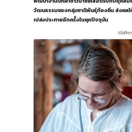
พัฒนางานปักผ้าชาวน่าซีให้สอดรับกับยุคส
วัฒนธรรมของกลุ่มชาติพันธุ์ท้องถิ่น ส่งผลให
เปล่งประกายอีกครั้งในยุคปัจจุบัน
(บันทึกภา