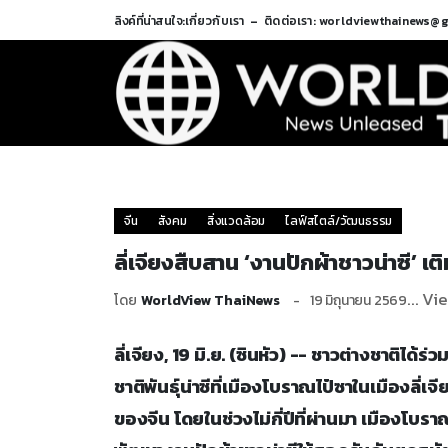
ลิงค์ที่น่าสนใจ:
เกี่ยวกับเรา
ติดต่อเรา: worldviewthainews@
จีน
สังคม
สิ่งแวดล้อม
ไลฟ์สไตล์/วัฒนธรรม
ลี่เจียงสืบสาน ‘งานปักผ้าชาวน่าซี’ เต
... Vi
โดย
WorldView ThaiNews
19 มิถุนายน 2569
ลี่เจียง, 19 มิ.ย. (ซินหัว) -- ชาวต่างชาติได
ชาติพันธุ์น่าซีที่เมืองโบราณไป๋ซาในเมืองลี
ของจีน โดยในช่วงไม่กี่ปีที่ผ่านมา เมืองโบร