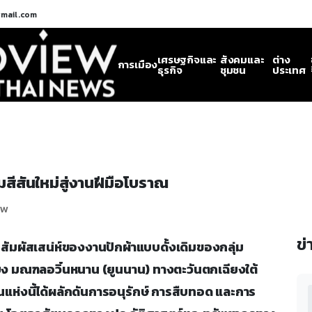
gmail.com
เศรษฐกิจและ
สังคมและ
ต่าง
การเมือง
ธุรกิจ
ชุมชน
ประเทศ
ิมสีสันใหม่สู่งานฝีมือโบราณ
ew
ข่
้ร่วมสัมผัสเสน่ห์ของงานปักผ้าแบบดั้งเดิมของกลุ่ม
่เจียง มณฑลอวิ๋นหนาน (ยูนนาน) ทางตะวันตกเฉียงใต้
าณแห่งนี้ได้ผลักดันการอนุรักษ์ การสืบทอด และการ