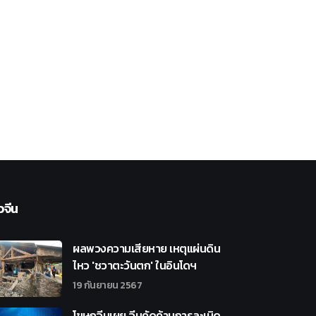
วจีน
ผลพวงความเสียหาย เหตุแผ่นดิน
ไหว 'ชวาตะวันตก' ในอินโดฯ
19 กันยายน 2567
โฆษกจีนเผย จีนคัดค้านการละเมิด