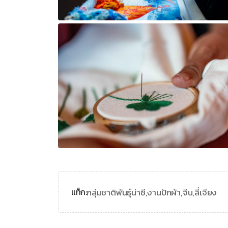
กลุ่มชาติพันธุ์น่าซี,
งานปักผ้า,
จีน,
ลี่เจียง
แท็ก: