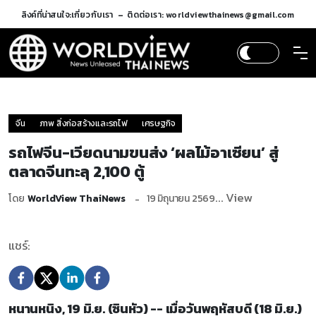
ลิงค์ที่น่าสนใจ:
เกี่ยวกับเรา
ติดต่อเรา: worldviewthainews@gmail.com
จีน
ภาพ สิ่งก่อสร้างและรถไฟ
เศรษฐกิจ
รถไฟจีน-เวียดนามขนส่ง ‘ผลไม้อาเซียน’ สู่
ตลาดจีนทะลุ 2,100 ตู้
... View
โดย
WorldView ThaiNews
19 มิถุนายน 2569
แชร์:
หนานหนิง, 19 มิ.ย. (ซินหัว) -- เมื่อวันพฤหัสบดี (18 มิ.ย.)