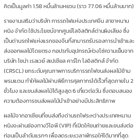
คิดเป็นมูลค่า 1.58 หมื่นล้านหยวน (ราว 77.06 หมื่นล้านบาท)
รายงานเสริมว่าบริษัท การรถไฟแห่งประเทศจีน สาขาหนาน
หนิง จำกัด ใช้ประโยชน์จากศูนย์โลจิสติกส์ด่านผิงเสียง ซึ่ง
เป็นด่านรถไฟแห่งแรกของจีนที่สามารถรับรองการนำเข้าและ
ส่งออกผลไม้โดยตรง กอปรกับอุปกรณ์ห่วงโซ่ความเย็นจาก
บริษัท ไชน่า เรลเวย์ สเปเชียล คาร์โก โลจิสติกส์ จำกัด
(CRSCL) ยกระดับคุณภาพการบริการรถไฟขนส่งผลไม้ข้าม
พรมแดน ทำให้ผลไม้ผ่านพิธีการศุลกากรได้เร็วที่สุดภายใน 2
ชั่วโมง และขนส่งผลไม้ได้สูงสุด 6 เที่ยวต่อวัน ซึ่งตอบสนอง
ความต้องการขนส่งผลไม้นำเข้าอย่างมีประสิทธิภาพ
ผลไม้จากอาเซียนที่ขนส่งถึงด่านรถไฟระหว่างประเทศหนาน
หนิงจะผ่านช่องทางวีไอพี (VIP) ที่เปิดให้ขนถ่ายและขนส่งต่อ
ก่อนเป็นลำดับแรกๆ เพื่อลดระยะเวลาพักรอให้ได้มากที่สุด