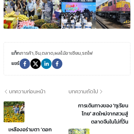
การค้า,
จีน,
ตลาด,
ผลไม้อาเซียน,
รถไฟ
แท็ก:
แชร์
บทความก่อนหน้า
บทความถัดไป
การเดินทางของ 'ทุเรียน
ไทย' สดใหม่จากสวนสู่
ตลาดจีนในไม่กี่วัน
เหลืองอร่ามตา ‘ดอก