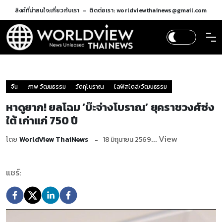
ลิงค์ที่น่าสนใจ:
เกี่ยวกับเรา
ติดต่อเรา: worldviewthainews@gmail.com
จีน
ภาพ วัฒนธรรม
วัตถุโบราณ
ไลฟ์สไตล์/วัฒนธรรม
หาดูยาก! ยลโฉม ‘บ๊ะจ่างโบราณ’ ยุคราชวงศ์ซ่ง
ใต้ เก่าแก่ 750 ปี
... View
โดย
WorldView ThaiNews
18 มิถุนายน 2569
แชร์: