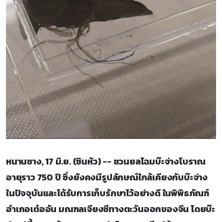
หนานชาง, 17 มิ.ย. (ซินหัว) -- ชวนยลโฉมบ๊ะจ่างโบราณ
อายุราว 750 ปี ซึ่งยังคงมีรูปลักษณ์ใกล้เคียงกับบ๊ะจ่าง
ในปัจจุบันและได้รับการเก็บรักษาไว้อย่างดี ในพิพิธภัณฑ์
อำเภอเต๋ออัน มณฑลเจียงซีทางตะวันออกของจีน โดยบ๊ะ