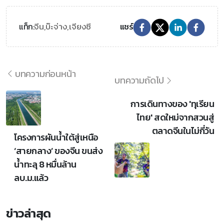
จีน,
บ๊ะจ่าง,
เจียงซี
แท็ก:
แชร์
บทความก่อนหน้า
บทความถัดไป
การเดินทางของ 'ทุเรียน
ไทย' สดใหม่จากสวนสู่
ตลาดจีนในไม่กี่วัน
โครงการผันน้ำใต้สู่เหนือ
‘สายกลาง’ ของจีน ขนส่ง
น้ำทะลุ 8 หมื่นล้าน
ลบ.ม.แล้ว
ข่าวล่าสุด