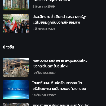
8 สิงหาคม 2569
ปธน.อิหร่านย้ำเดินหน้าเจรจาสหรัฐฯ
แต่ไม่ยอมถูกบีบบังคับให้ยอมแพ้
8 สิงหาคม 2569
ข่าวจีน
ผลพวงความเสียหาย เหตุแผ่นดินไหว
'ชวาตะวันตก' ในอินโดฯ
19 กันยายน 2567
โฆษกจีนเผย จีนคัดค้านการละเมิด
อธิปไตย-ความมั่นคงของ 'เลบานอน
19 กันยายน 2567
ส่องสายการประกอบยานยนต์ 'ตงเฟิง