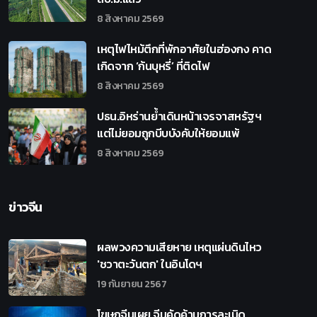
8 สิงหาคม 2569
เหตุไฟไหม้ตึกที่พักอาศัยในฮ่องกง คาด
เกิดจาก ‘ก้นบุหรี่’ ที่ติดไฟ
8 สิงหาคม 2569
ปธน.อิหร่านย้ำเดินหน้าเจรจาสหรัฐฯ
แต่ไม่ยอมถูกบีบบังคับให้ยอมแพ้
8 สิงหาคม 2569
ข่าวจีน
ผลพวงความเสียหาย เหตุแผ่นดินไหว
'ชวาตะวันตก' ในอินโดฯ
19 กันยายน 2567
โฆษกจีนเผย จีนคัดค้านการละเมิด