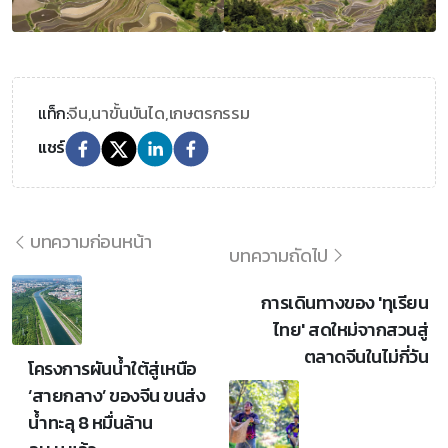
จีน,
นาขั้นบันได,
เกษตรกรรม
แท็ก:
แชร์
บทความก่อนหน้า
บทความถัดไป
การเดินทางของ 'ทุเรียน
ไทย' สดใหม่จากสวนสู่
ตลาดจีนในไม่กี่วัน
โครงการผันน้ำใต้สู่เหนือ
‘สายกลาง’ ของจีน ขนส่ง
น้ำทะลุ 8 หมื่นล้าน