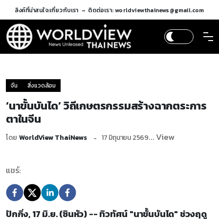
ลิงค์ที่น่าสนใจ:
เกี่ยวกับเรา
ติดต่อเรา: worldviewthainews@gmail.com
จีน
สิ่งแวดล้อม
‘นาขั้นบันได’ วิถีเกษตรกรรมสร้างฉากตระการ
ตาในจีน
... View
โดย
WorldView ThaiNews
17 มิถุนายน 2569
แชร์:
ปักกิ่ง, 17 มิ.ย. (ซินหัว) -- ทิวทัศน์ "นาขั้นบันได" ช่วงฤดู