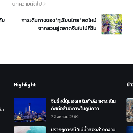
บทความถัดไป
ภัย
การเดินทางของ 'ทุเรียนไทย' สดใหม่
จากสวนสู่ตลาดจีนในไม่กี่วัน
Highlight
ข่า
จีนชี้ ญี่ปุ่นเร่งเสริมกำลังทหาร เป็น
ภัยต่อสันติภาพในภูมิภาค
ือ
7 สิงหาคม 2569
ปรากฏการณ์ ‘แม่น้ำสองสี’ งดงาม