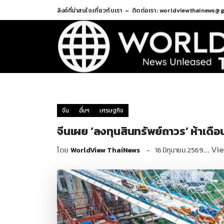
ลิงค์ที่น่าสนใจ:
เกี่ยวกับเรา
ติดต่อเรา: worldviewthainews@
จีน
อื่นๆ
เศรษฐกิจ
จีนเผย ‘ลงทุนสินทรัพย์ถาวร’ ห้าเดื
... Vi
โดย
WorldView ThaiNews
16 มิถุนายน 2569