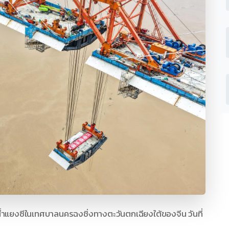
้ำแยงซีในเทศบาลนครฉงชิ่งทางตะวันตกเฉียงใต้ของจีน วันที่