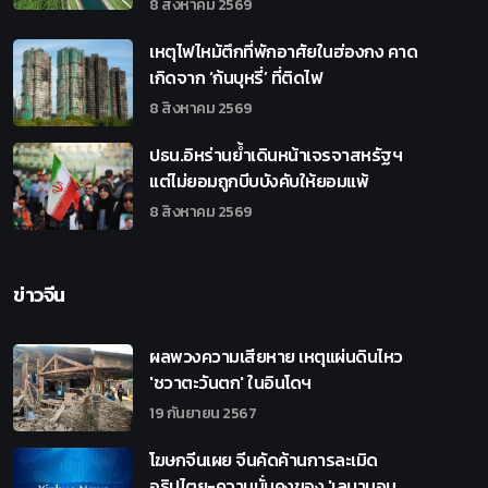
8 สิงหาคม 2569
เหตุไฟไหม้ตึกที่พักอาศัยในฮ่องกง คาด
เกิดจาก ‘ก้นบุหรี่’ ที่ติดไฟ
8 สิงหาคม 2569
ปธน.อิหร่านย้ำเดินหน้าเจรจาสหรัฐฯ
แต่ไม่ยอมถูกบีบบังคับให้ยอมแพ้
8 สิงหาคม 2569
ข่าวจีน
ผลพวงความเสียหาย เหตุแผ่นดินไหว
'ชวาตะวันตก' ในอินโดฯ
19 กันยายน 2567
โฆษกจีนเผย จีนคัดค้านการละเมิด
อธิปไตย-ความมั่นคงของ 'เลบานอน