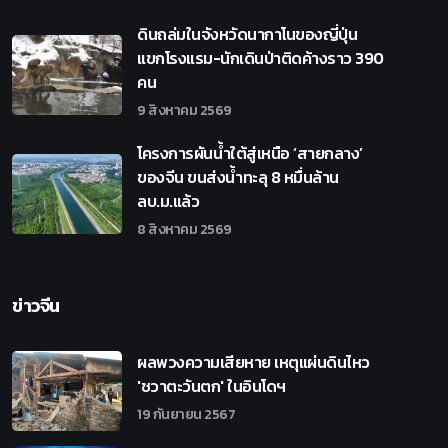
ดินถล่มในจังหวัดนากาโนของญี่ปุ่น
แขกโรงแรม-นักเดินป่าติดค้างราว 390
คน
9 สิงหาคม 2569
โครงการผันน้ำใต้สู่เหนือ ‘สายกลาง’
ของจีน ขนส่งน้ำทะลุ 8 หมื่นล้าน
ลบ.ม.แล้ว
8 สิงหาคม 2569
ข่าวจีน
ผลพวงความเสียหาย เหตุแผ่นดินไหว
'ชวาตะวันตก' ในอินโดฯ
19 กันยายน 2567