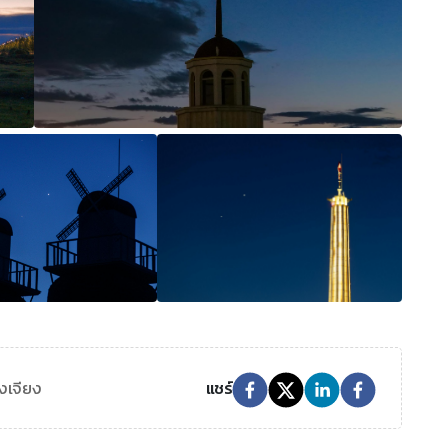
งเจียง
แชร์