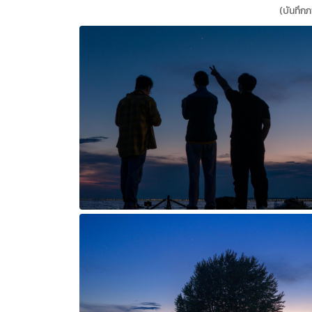
(บันทึกภ