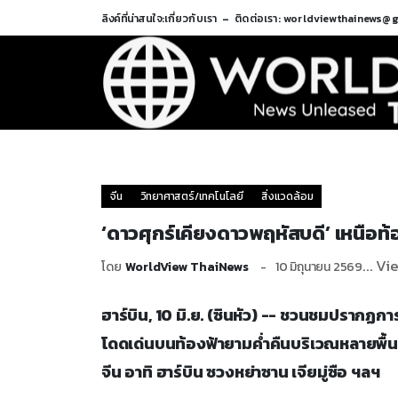
ลิงค์ที่น่าสนใจ:
เกี่ยวกับเรา
ติดต่อเรา: worldviewthainews@
จีน
วิทยาศาสตร์/เทคโนโลยี
สิ่งแวดล้อม
‘ดาวศุกร์เคียงดาวพฤหัสบดี’ เหนือท
... Vi
โดย
WorldView ThaiNews
10 มิถุนายน 2569
ฮาร์บิน, 10 มิ.ย. (ซินหัว) -- ชวนชมปรากฏ
โดดเด่นบนท้องฟ้ายามค่ำคืนบริเวณหลายพื
จีน อาทิ ฮาร์บิน ซวงหย่าซาน เจียมู่ซือ ฯลฯ