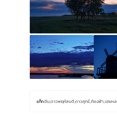
จีน,
ดาวพฤหัสบดี,
ดาวศุกร์,
ท้องฟ้า,
เฮยหล
แท็ก: