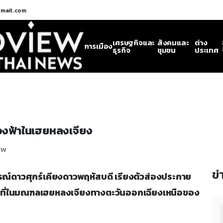
gmail.com
เศรษฐกิจและ
สังคมและ
ต่าง
การเมือง
ธุรกิจ
ชุมชน
ประเทศ
้องฟ้าในเฮยหลงเจียง
ew
ข่
การณ์ดาวศุกร์เคียงดาวพฤหัสบดี เรียงตัวส่องประกาย
้นที่ในมณฑลเฮยหลงเจียงทางตะวันออกเฉียงเหนือของ