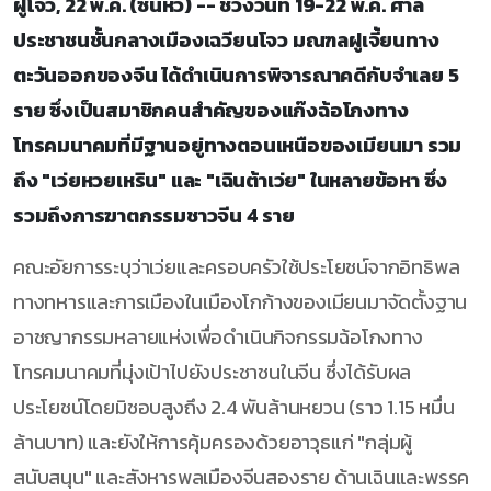
ฝูโจว, 22 พ.ค. (ซินหัว) -- ช่วงวันที่ 19-22 พ.ค. ศาล
ประชาชนชั้นกลางเมืองเฉวียนโจว มณฑลฝูเจี้ยนทาง
ตะวันออกของจีน ได้ดำเนินการพิจารณาคดีกับจำเลย 5
ราย ซึ่งเป็นสมาชิกคนสำคัญของแก๊งฉ้อโกงทาง
โทรคมนาคมที่มีฐานอยู่ทางตอนเหนือของเมียนมา รวม
ถึง "เว่ยหวยเหริน" และ "เฉินต้าเว่ย" ในหลายข้อหา ซึ่ง
รวมถึงการฆาตกรรมชาวจีน 4 ราย
คณะอัยการระบุว่าเว่ยและครอบครัวใช้ประโยชน์จากอิทธิพล
ทางทหารและการเมืองในเมืองโกก้างของเมียนมาจัดตั้งฐาน
อาชญากรรมหลายแห่งเพื่อดำเนินกิจกรรมฉ้อโกงทาง
โทรคมนาคมที่มุ่งเป้าไปยังประชาชนในจีน ซึ่งได้รับผล
ประโยชน์โดยมิชอบสูงถึง 2.4 พันล้านหยวน (ราว 1.15 หมื่น
ล้านบาท) และยังให้การคุ้มครองด้วยอาวุธแก่ "กลุ่มผู้
สนับสนุน" และสังหารพลเมืองจีนสองราย ด้านเฉินและพรรค