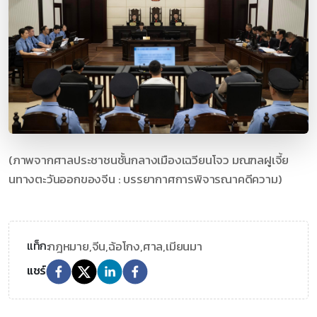
(ภาพจากศาลประชาชนชั้นกลางเมืองเฉวียนโจว มณฑลฝูเจี้ย
นทางตะวันออกของจีน : บรรยากาศการพิจารณาคดีความ)
กฎหมาย,
จีน,
ฉ้อโกง,
ศาล,
เมียนมา
แท็ก:
แชร์