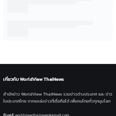
เกี่ยวกับ
WorldView ThaiNews
สำนักข่าว WorldView ThaiNews รวมข่าวต่างประเทศ และ ข่าว
ในประเทศไทย จากแหล่งข่าวที่เชื่อถือได้ เพื่อคนไทยทั่วทุกมุมโลก
อีเมลล์
:
worldviewthainews@gmail.com