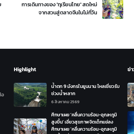
บ
การเดินทางของ 'ทุเรียนไทย' สดใหม่
จากสวนสู่ตลาดจีนในไม่กี่วัน
Highlight
ข่า
น้ำตก 9 มังกรในยูนนาน ไหลเชี่ยวรับ
ช่วงน้ำหลาก
ือ
6 สิงหาคม 2569
ศึกษาเผย ‘คลื่นความร้อน-อุณหภูมิ
สูงขึ้น’ เอี่ยวสุขภาพจิตเด็กแย่ลง
ศึกษาเผย ‘คลื่นความร้อน-อุณหภูมิ