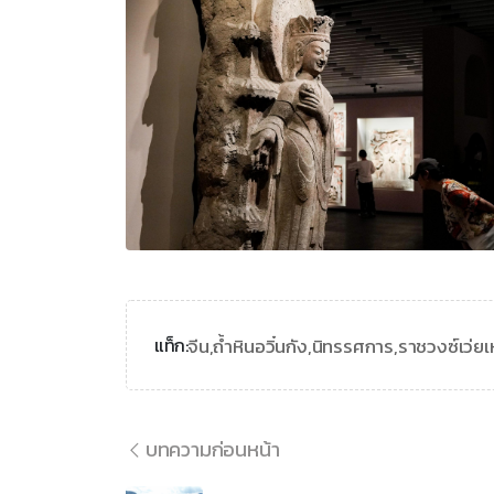
จีน,
ถ้ำหินอวิ๋นกัง,
นิทรรศการ,
ราชวงซ์เว่ยเ
แท็ก:
บทความก่อนหน้า