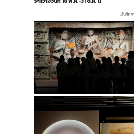
ระหว่างวันที่ 18 พ.ค.-31 ต.ค. นี้
(บันทึกภ