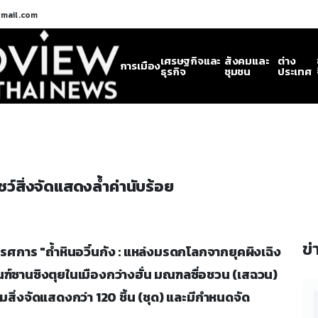
gmail.com
เศรษฐกิจและ
สังคมและ
ต่าง
การเมือง
ธุรกิจ
ชุมชน
ประเทศ
ชว์สิ่งจัดแสดงล้ำค่านับร้อย
ข่
ทรรศการ "ถ้ำหินอวิ๋นกัง : แหล่งมรดกโลกจากยุคผิงเฉิง
ณฑ์ซานซิงตุยในเมืองกว่างฮั่น มณฑลซื่อชวน (เสฉวน)
ิ่งจัดแสดงกว่า 120 ชิ้น (ชุด) และมีกำหนดจัด