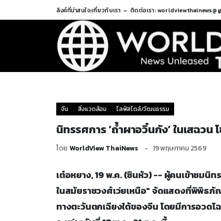
ลิงค์ที่น่าสนใจ:
เกี่ยวกับเรา
ติดต่อเรา: worldviewthainews@
จีน
สิ่งแวดล้อม
ไลฟ์สไตล์/วัฒนธรรม
นิทรรศการ ‘ถ้ำผาอวิ๋นกัง’ ในเสฉวน โ
โดย
WorldView ThaiNews
19 พฤษภาคม 2569
เต๋อหยาง, 19 พ.ค. (ซินหัว) -- ผู้คนเข้าชมนิ
ในสมัยราชวงศ์เว่ยเหนือ" จัดแสดงที่พิพิธภั
ทางตะวันตกเฉียงใต้ของจีน โดยมีการอวดโฉมส