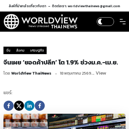
ลิงค์ที่น่าสนใจ:
เกี่ยวกับเรา
ติดต่อเรา: worldviewthainews@gmail.com
จีน
สังคม
เศรษฐกิจ
จีนเผย ‘ยอดค้าปลีก’ โต 1.9% ช่วงม.ค.-เม.ย.
... View
โดย
WorldView ThaiNews
18 พฤษภาคม 2569
แชร์: