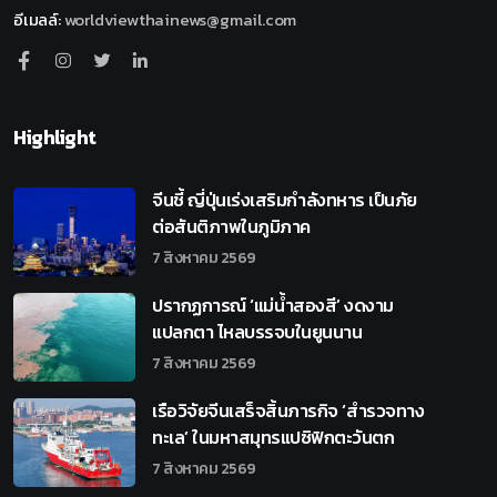
อีเมลล์
:
worldviewthainews@gmail.com
Highlight
จีนชี้ ญี่ปุ่นเร่งเสริมกำลังทหาร เป็นภัย
ต่อสันติภาพในภูมิภาค
7 สิงหาคม 2569
ปรากฏการณ์ ‘แม่น้ำสองสี’ งดงาม
แปลกตา ไหลบรรจบในยูนนาน
7 สิงหาคม 2569
เรือวิจัยจีนเสร็จสิ้นภารกิจ ‘สำรวจทาง
ทะเล’ ในมหาสมุทรแปซิฟิกตะวันตก
7 สิงหาคม 2569