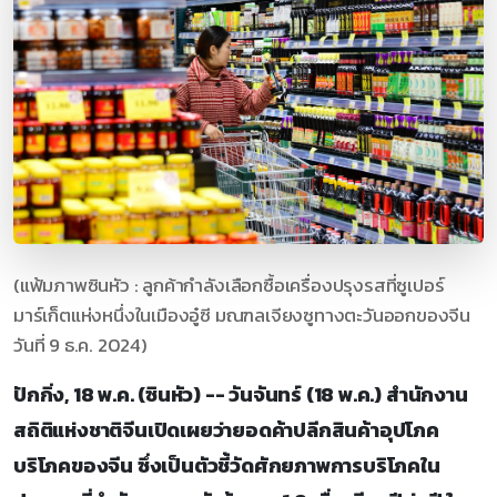
(แฟ้มภาพซินหัว : ลูกค้ากำลังเลือกซื้อเครื่องปรุงรสที่ซูเปอร์
มาร์เก็ตแห่งหนึ่งในเมืองอู๋ซี มณฑลเจียงซูทางตะวันออกของจีน
วันที่ 9 ธ.ค. 2024)
ปักกิ่ง, 18 พ.ค. (ซินหัว) -- วันจันทร์ (18 พ.ค.) สำนักงาน
สถิติแห่งชาติจีนเปิดเผยว่ายอดค้าปลีกสินค้าอุปโภค
บริโภคของจีน ซึ่งเป็นตัวชี้วัดศักยภาพการบริโภคใน