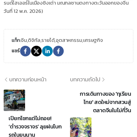
รนด์ไฮเออร์ในเมืองชิงเต่า มณฑลซานตงทางตะวันออกของจีน
วันที่ 12 พ.ค. 2026)
จีน,
ดิจิทัล,
รายได้,
อุตสาหกรรม,
เศรษฐกิจ
แท็ก:
แชร์
บทความก่อนหน้า
บทความถัดไป
การเดินทางของ 'ทุเรียน
ไทย' สดใหม่จากสวนสู่
ตลาดจีนในไม่กี่วัน
เปียกโชกแต่ไม่ถอย!
‘ตำรวจจราจร’ ลุยฝนโบก
รถในยูนนาน