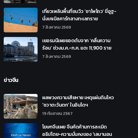
เที่ยวเพลินพื้นที่ชมวิว ‘ซาโพโถว’ ขี่อูฐ-
นั่งเคเบิลคาร์กลางทะเลทราย
7 สิงหาคม 2569
เยอรมนีเผยยอดดับจาก ‘คลื่นความ
ร้อน’ ช่วงม.ค.-ก.ค. แตะ 11,900 ราย
7 สิงหาคม 2569
ข่าวจีน
ผลพวงความเสียหาย เหตุแผ่นดินไหว
'ชวาตะวันตก' ในอินโดฯ
19 กันยายน 2567
โฆษกจีนเผย จีนคัดค้านการละเมิด
อธิปไตย-ความมั่นคงของ 'เลบานอน