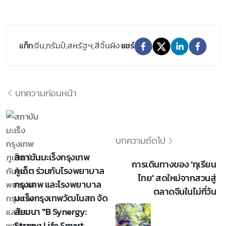
จีน,
ทรัมป์,
สหรัฐฯ,
สีจิ้นผิง
แท็ก:
แชร์
บทความก่อนหน้า
บทความถัดไป
สถาบันมะเร็งกรุงเทพ
การเดินทางของ 'ทุเรียน
ภูเก็ต ร่วมกับโรงพยาบาล
ไทย' สดใหม่จากสวนสู่
กรุงเทพ และโรงพยาบาล
ตลาดจีนในไม่กี่วัน
มะเร็งกรุงเทพวัฒโนสถ จัด
สัมมนา "B Synergy:
Strong Life Smart