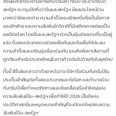
สีจิ้นผิงกล่าวระหว่างหารือกับโดนัลด์ ทรัมป์ ประธานาธิบดี
สหรัฐฯ ณ กรุงปักกิ่งว่าจีนและสหรัฐฯ มีผลประโยชน์ร่วม
มากกว่าข้อแตกต่าง ความสำเร็จของฝ่ายหนึ่งถือเป็นโอกาส
ของอีกฝ่าย และความสัมพันธ์ทวิภาคีที่มีเสถียรภาพย่อมเป็น
ผลดีต่อโลก โดยจีนและสหรัฐฯ ควรเป็นหุ้นส่วนแทนที่จะเป็นคู่
แข่ง ทั้งสองประเทศควรช่วยเหลือกันและกันเพื่อให้ประสบ
ความสำเร็จและเจริญรุ่งเรืองร่วมกัน รวมถึงค้นหาเส้นทางที่
ถูกต้องสำหรับประเทศใหญ่ในการก้าวเดินไปด้วยกันในยุคใหม่
ทั้งนี้ สีจิ้นผิงกล่าวว่าตัวเขาหวังว่าจะได้หารือร่วมกับทรัมป์ใน
ประเด็นสำคัญต่อทั้งสองประเทศและต่อโลก และทำงานร่วม
กับทรัมป์เพื่อกำหนดทิศทางและขับเคลื่อนเรือลำใหญ่แห่ง
ความสัมพันธ์จีน-สหรัฐฯ เพื่อทำให้ปี 2026 เป็นปีแห่ง
ประวัติศาสตร์และหมุดหมายสำคัญที่จะเปิดบทใหม่ของความ
สัมพันธ์จีน-สหรัฐฯ