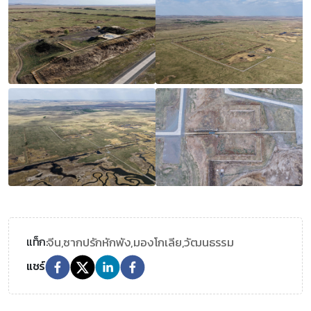
จีน,
ซากปรักหักพัง,
มองโกเลีย,
วัฒนธรรม
แท็ก:
แชร์