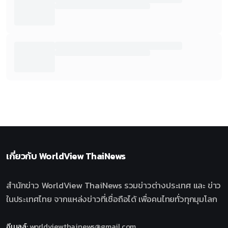
เกี่ยวกับ
WorldView ThaiNews
สำนักข่าว WorldView ThaiNews รวมข่าวต่างประเทศ และ ข่าว
ในประเทศไทย จากแหล่งข่าวที่เชื่อถือได้ เพื่อคนไทยทั่วทุกมุมโลก
อีเมลล์
:
worldviewthainews@gmail.com