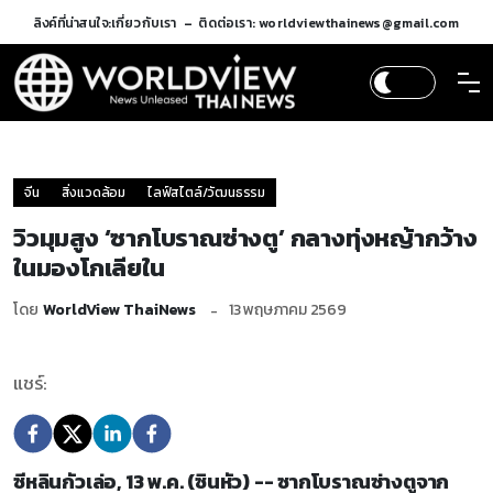
ลิงค์ที่น่าสนใจ:
เกี่ยวกับเรา
ติดต่อเรา: worldviewthainews@gmail.com
จีน
สิ่งแวดล้อม
ไลฟ์สไตล์/วัฒนธรรม
วิวมุมสูง ‘ซากโบราณซ่างตู’ กลางทุ่งหญ้ากว้าง
ในมองโกเลียใน
โดย
WorldView ThaiNews
13 พฤษภาคม 2569
แชร์:
ซีหลินกัวเล่อ, 13 พ.ค. (ซินหัว) -- ซากโบราณซ่างตูจาก