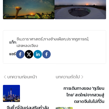
จีน,
ดาราศาสตร์,
ทางช้างเผือก,
ปรากฏการณ์,
แท็ก:
เฮยหลงเจียง
แชร์
บทความก่อนหน้า
บทความถัดไป
การเดินทางของ 'ทุเรียน
ไทย' สดใหม่จากสวนสู่
ตลาดจีนในไม่กี่วัน
จีนชี้ ญี่ปุ่นเร่งเสริมกำลัง