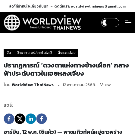
ลิงค์ที่น่าสนใจ:
เกี่ยวกับเรา
ติดต่อเรา: worldviewthainews@gmail.com
จีน
วิทยาศาสตร์/เทคโนโลยี
สิ่งแวดล้อม
ปรากฏการณ์ ‘ดวงตาแห่งทางช้างเผือก’ กลาง
ฟ้าประดับดาวในเฮยหลงเจียง
... View
โดย
WorldView ThaiNews
12 พฤษภาคม 2569
แชร์:
ฮาร์บิน, 12 พ.ค. (ซินหัว) -- พาชมทิวทัศน์หมู่ดาวพร่าง