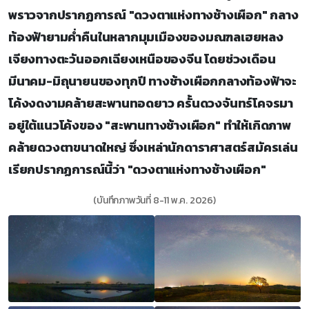
พราวจากปรากฏการณ์ "ดวงตาแห่งทางช้างเผือก" กลาง
ท้องฟ้ายามค่ำคืนในหลากมุมเมืองของมณฑลเฮยหลง
เจียงทางตะวันออกเฉียงเหนือของจีน โดยช่วงเดือน
มีนาคม-มิถุนายนของทุกปี ทางช้างเผือกกลางท้องฟ้าจะ
โค้งงดงามคล้ายสะพานทอดยาว ครั้นดวงจันทร์โคจรมา
อยู่ใต้แนวโค้งของ "สะพานทางช้างเผือก" ทำให้เกิดภาพ
คล้ายดวงตาขนาดใหญ่ ซึ่งเหล่านักดาราศาสตร์สมัครเล่น
เรียกปรากฏการณ์นี้ว่า "ดวงตาแห่งทางช้างเผือก"
(บันทึกภาพวันที่ 8-11 พ.ค. 2026)