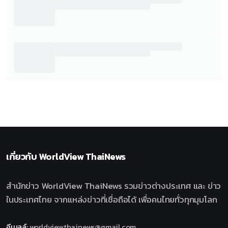
เกี่ยวกับ
WorldView ThaiNews
สำนักข่าว WorldView ThaiNews รวมข่าวต่างประเทศ และ ข่าว
ในประเทศไทย จากแหล่งข่าวที่เชื่อถือได้ เพื่อคนไทยทั่วทุกมุมโลก
อีเมลล์
:
worldviewthainews@gmail.com