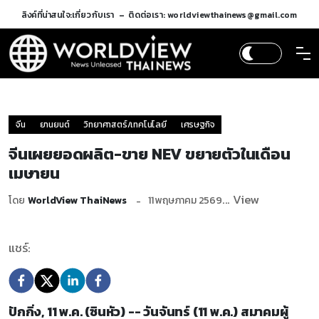
ลิงค์ที่น่าสนใจ:
เกี่ยวกับเรา
ติดต่อเรา: worldviewthainews@gmail.com
จีน
ยานยนต์
วิทยาศาสตร์/เทคโนโลยี
เศรษฐกิจ
จีนเผยยอดผลิต-ขาย NEV ขยายตัวในเดือน
เมษายน
... View
โดย
WorldView ThaiNews
11 พฤษภาคม 2569
แชร์:
ปักกิ่ง, 11 พ.ค. (ซินหัว) -- วันจันทร์ (11 พ.ค.) สมาคมผู้