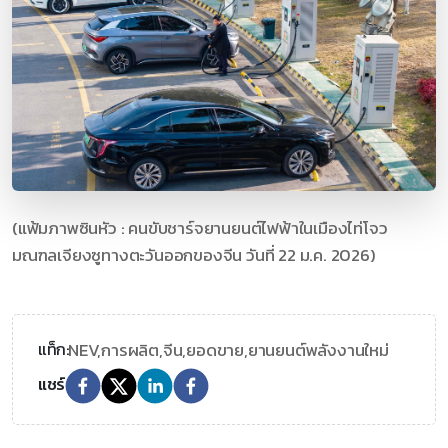
(แฟ้มภาพซินหัว : คนขับชาร์จยานยนต์ไฟฟ้าในเมืองไท่โจว
มณฑลเจียงซูทางตะวันออกของจีน วันที่ 22 ม.ค. 2026)
NEV,
การผลิต,
จีน,
ยอดขาย,
ยานยนต์พลังงานใหม่
แท็ก:
แชร์