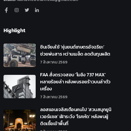
Highlight
ซินเจียงใช้ ‘หุ่นยนต์เกษตรอัจฉริยะ’
ช่วยพ่นสาร หว่านเมล็ด ลดต้นทุนผลิต
7 สิงหาคม 2569
FAA สั่งตรวจสอบ ‘โบอิง 737 MAX’
หลายร้อยลำ หลังพบรอยร้าวบนลำตัว
เครื่อง
7 สิงหาคม 2569
ลอสแอนเจลิสเตือนคนไป ‘สวนสนุกยูนิ
เวอร์แซล’ เฝ้าระวัง ‘โรคหัด’ หลังพบผู้
ติดเชื้อเข้าพื้นที่