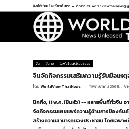
ลิงค์ที่น่าสนใจ:
เกี่ยวกับเรา
ติดต่อเรา: worldviewthainews@
จีน
สังคม
ไลฟ์สไตล์/วัฒนธรรม
จีนจัดกิจกรรมเสริมความรู้รับมือเหตุฉ
... V
โดย
WorldView ThaiNews
11 พฤษภาคม 2569
ปักกิ่ง, 11 พ.ค. (ซินหัว) -- หลายพื้นที่ทั่วจี
จัดกิจกรรมเผยแพร่ความรู้ด้านการป้องกันภัย
สร้างความสามารถของประชาชน โดยเฉพาะเด็ก 