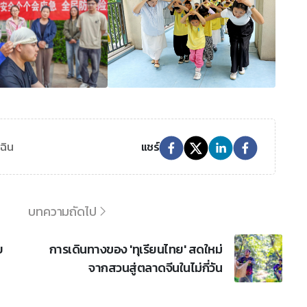
เฉิน
แชร์
บทความถัดไป
บ
การเดินทางของ 'ทุเรียนไทย' สดใหม่
จากสวนสู่ตลาดจีนในไม่กี่วัน