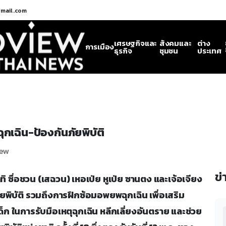
gmail.com
เศรษฐกิจและ
สังคมและ
ต่าง
การเมือง
ธุรกิจ
ชุมชน
ประเทศ
ุกเฉิน-ป้องกันภัยพิบัติ
iew
ข่
น อาทิ ซื่อชวน (เสฉวน) เหอเป่ย หูเป่ย ซานตง และเจ้อเจียง
พิบัติ รวมถึงการฝึกซ้อมอพยพฉุกเฉิน เพื่อเสริม
ในการรับมือเหตุฉุกเฉิน หลีกเลี่ยงอันตราย และช่วย