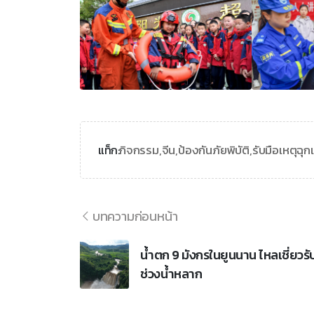
กิจกรรม,
จีน,
ป้องกันภัยพิบัติ,
รับมือเหตุฉุก
แท็ก:
บทความก่อนหน้า
น้ำตก 9 มังกรในยูนนาน ไหลเชี่ยวรั
ช่วงน้ำหลาก