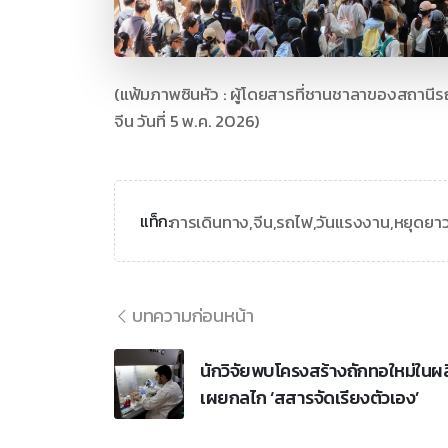
(แฟ้มภาพซินหัว : ผู้โดยสารที่ชานชาลาของสถาน
จีน วันที่ 5 พ.ค. 2026)
การเดินทาง,
จีน,
รถไฟ,
วันแรงงาน,
หยุดยา
แท็ก:
บทความก่อนหน้า
นักวิจัยพบโครงสร้างถักทอใหม่ในผล
เผยกลไก ‘สสารจัดเรียงตัวเอง’