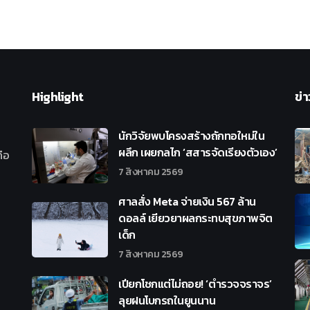
Highlight
ข่า
นักวิจัยพบโครงสร้างถักทอใหม่ใน
ผลึก เผยกลไก ‘สสารจัดเรียงตัวเอง’
ือ
7 สิงหาคม 2569
ศาลสั่ง Meta จ่ายเงิน 567 ล้าน
ดอลล์ เยียวยาผลกระทบสุขภาพจิต
เด็ก
7 สิงหาคม 2569
เปียกโชกแต่ไม่ถอย! ‘ตำรวจจราจร’
ลุยฝนโบกรถในยูนนาน