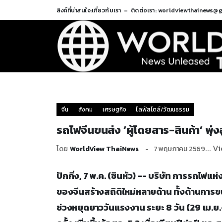
ลิงค์ที่น่าสนใจ:
เกี่ยวกับเรา
ติดต่อเรา: worldviewthainews@
จีน
สังคม
เศรษฐกิจ
ไลฟ์สไตล์/วัฒนธรรม
รถไฟจีนขนส่ง ‘ผู้โดยสาร-สินค้า’ พุ
... V
โดย
WorldView ThaiNews
7 พฤษภาคม 2569
ปักกิ่ง, 7 พ.ค. (ซินหัว) -- บริษัท การรถไฟ
ของจีนสร้างสถิติใหม่หลายด้าน ทั้งด้านกา
ช่วงหยุดยาววันแรงงาน ระยะ 8 วัน (29 เม.