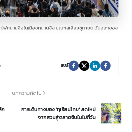
ีรถไฟหนานจิงในเมืองหนานจิง มณฑลเจียงซูทางตะวันออกของ
ว
แชร์
บทความถัดไป
ึก
การเดินทางของ 'ทุเรียนไทย' สดใหม่
จากสวนสู่ตลาดจีนในไม่กี่วัน