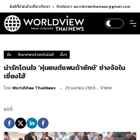
ลิงค์ที่น่าสนใจ:
เกี่ยวกับเรา
ติดต่อเรา: worldviewthainews@gmail.com
จีน
วิทยาศาสตร์/เทคโนโลยี
อื่นๆ
น่ารักโดนใจ ‘หุ่นยนต์แพนด้ายักษ์’ ช่างจ้อใน
เซี่ยงไฮ้
... View
โดย
WorldView ThaiNews
25 เมษายน 2569
แชร์: