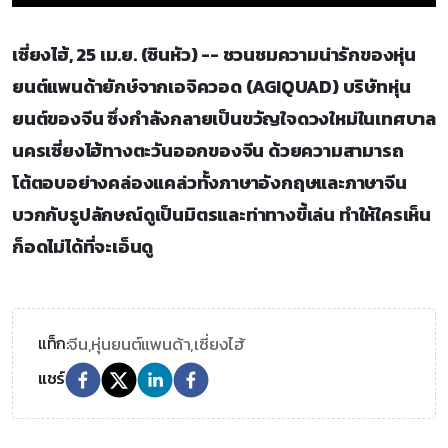
เซี่ยงไฮ้, 25 เม.ย. (ซินหัว) -- ชวนชมความน่ารักของหุ่น
ยนต์แพนด้ายักษ์จากเอจิควอด (AGIQUAD) บริษัทหุ่น
ยนต์ของจีน ซึ่งกำลังกลายเป็นขวัญใจดวงใหม่ในเทศบาล
นครเซี่ยงไฮ้ทางตะวันออกของจีน ด้วยความสามารถ
โต้ตอบอย่างคล่องแคล่วทั้งภาษาอังกฤษและภาษาจีน
บวกกับรูปลักษณ์ดูเป็นมิตรและท่าทางขี้เล่น ทำให้ใครเห็น
ก็อดไม่ได้ที่จะเอ็นดู
จีน,
หุ่นยนต์แพนด้า,
เซี่ยงไฮ้
แท็ก:
แชร์