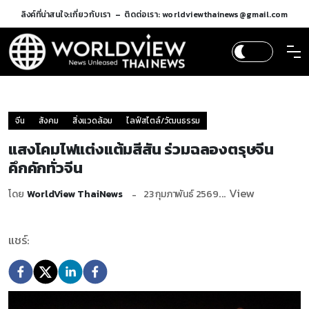
ลิงค์ที่น่าสนใจ:
เกี่ยวกับเรา
ติดต่อเรา: worldviewthainews@gmail.com
จีน
สังคม
สิ่งแวดล้อม
ไลฟ์สไตล์/วัฒนธรรม
แสงโคมไฟแต่งแต้มสีสัน ร่วมฉลองตรุษจีน
คึกคักทั่วจีน
... View
โดย
WorldView ThaiNews
23 กุมภาพันธ์ 2569
แชร์: