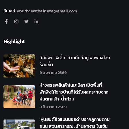
อีเมลล์
:
worldviewthainews@gmail.com
Highlight
วิจัยพบ ‘ผีเสื้อ’ ย้ายถิ่นที่อยู่ ผลพวงโลก
ร้อนขึ้น
9 สิงหาคม 2569
ห้างสรรพสินค้าในมะนิลา เปิดพื้นที่
พักพิงให้ชาวบ้านที่ได้รับผลกระทบจาก
ฝนตกหนัก-น้ำท่วม
9 สิงหาคม 2569
‘หุ่นยนต์ฮิวแมนนอยด์’ ปรากฏกายตาม
ถนน สวนสาธารณะ ร้านอาหาร ในเซิน