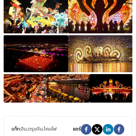
จีน,
ตรุษจีน,
โคมไฟ
แท็ก:
แชร์