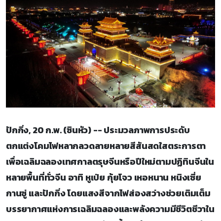
ปักกิ่ง, 20 ก.พ. (ซินหัว) -- ประมวลภาพการประดับ
ตกแต่งโคมไฟหลากลวดลายหลายสีสันสดใสตระการตา
เพื่อเฉลิมฉลองเทศกาลตรุษจีนหรือปีใหม่ตามปฏิทินจีนใน
หลายพื้นที่ทั่วจีน อาทิ หูเป่ย กุ้ยโจว เหอหนาน หนิงเซี่ย
กานซู่ และปักกิ่ง โดยแสงสีจากไฟส่องสว่างช่วยเติมเต็ม
บรรยากาศแห่งการเฉลิมฉลองและพลังความมีชีวิตชีวาใน