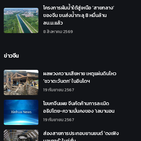
โครงการผันน้ำใต้สู่เหนือ ‘สายกลาง’
ของจีน ขนส่งน้ำทะลุ 8 หมื่นล้าน
ลบ.ม.แล้ว
8 สิงหาคม 2569
ข่าวจีน
ผลพวงความเสียหาย เหตุแผ่นดินไหว
'ชวาตะวันตก' ในอินโดฯ
19 กันยายน 2567
โฆษกจีนเผย จีนคัดค้านการละเมิด
อธิปไตย-ความมั่นคงของ 'เลบานอน
19 กันยายน 2567
ส่องสายการประกอบยานยนต์ 'ตงเฟิง
มอเตอร์' ในอู่ฮั่น