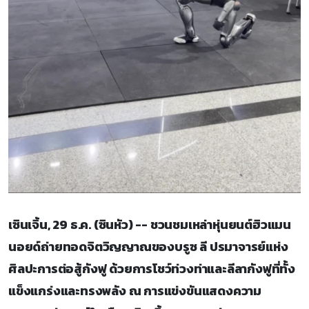
เซินเจิ้น, 29 ธ.ค. (ซินหัว) -- ชวนชมเหล่าหุ่นยนต์ฮิวแมน
นอยด์ถ่ายทอดจิตวิญญาณของบรูซ ลี ปรมาจารย์แห่ง
ศิลปะการต่อสู้กังฟู ด้วยการโชว์ท่วงท่าและลีลากังฟูที่ทั้ง
แข็งแกร่งและทรงพลัง ณ การแข่งขันแสดงความ