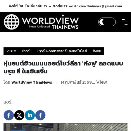
ลิงค์ที่น่าสนใจ:
เกี่ยวกับเรา
ติดต่อเรา: worldviewthainews@gmail.com
VIDEO
ข่าวจีน
ข่าวจีน-วิทยาศาสตร์และเทคโนโลยี
สังคม
หุ่นยนต์ฮิวแมนนอยด์โชว์ลีลา 'กังฟู' ถอดแบบ
บรูซ ลี ในเซินเจิ้น
... View
โดย
WorldView ThaiNews
14 กุมภาพันธ์ 2569
แชร์: