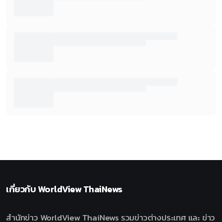
เกี่ยวกับ
WorldView ThaiNews
สำนักข่าว WorldView ThaiNews รวมข่าวต่างประเทศ และ ข่าว