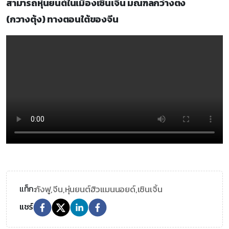
สามารถหุ่นยนต์ในเมืองเซินเจิ้น มณฑลกว่างตง
(กวางตุ้ง) ทางตอนใต้ของจีน
กังฟู,
จีน,
หุ่นยนต์ฮิวแมนนอยด์,
เซินเจิ้น
แท็ก:
แชร์