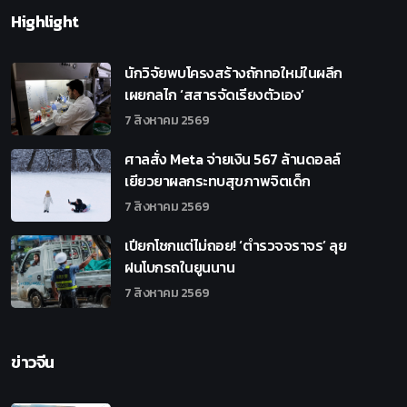
Highlight
นักวิจัยพบโครงสร้างถักทอใหม่ในผลึก
เผยกลไก ‘สสารจัดเรียงตัวเอง’
7 สิงหาคม 2569
ศาลสั่ง Meta จ่ายเงิน 567 ล้านดอลล์
เยียวยาผลกระทบสุขภาพจิตเด็ก
7 สิงหาคม 2569
เปียกโชกแต่ไม่ถอย! ‘ตำรวจจราจร’ ลุย
ฝนโบกรถในยูนนาน
7 สิงหาคม 2569
ข่าวจีน