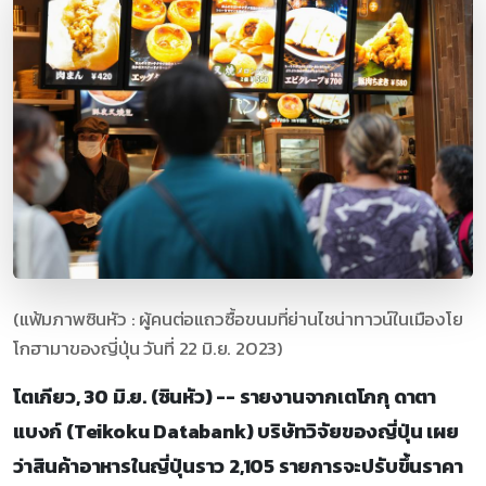
(แฟ้มภาพซินหัว : ผู้คนต่อแถวซื้อขนมที่ย่านไชน่าทาวน์ในเมืองโย
โกฮามาของญี่ปุ่น วันที่ 22 มิ.ย. 2023)
โตเกียว, 30 มิ.ย. (ซินหัว) -- รายงานจากเตโกกุ ดาตา
แบงก์ (Teikoku Databank) บริษัทวิจัยของญี่ปุ่น เผย
ว่าสินค้าอาหารในญี่ปุ่นราว 2,105 รายการจะปรับขึ้นราคา