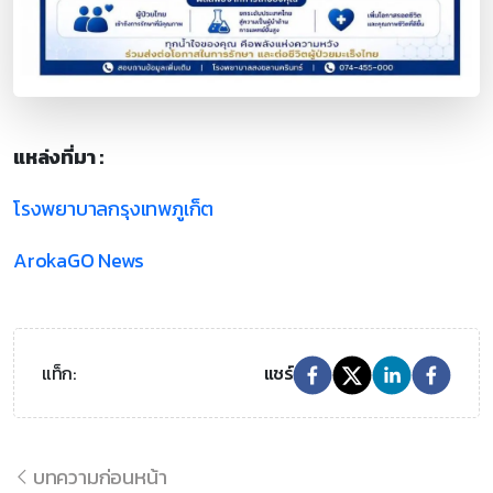
แหล่งที่มา :
โรงพยาบาลกรุงเทพภูเก็ต
ArokaGO News
แท็ก:
แชร์
บทความก่อนหน้า