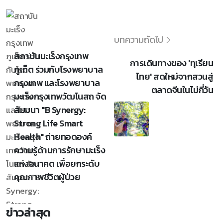
บทความถัดไป
สถาบันมะเร็งกรุงเทพ
การเดินทางของ 'ทุเรียน
ภูเก็ต ร่วมกับโรงพยาบาล
ไทย' สดใหม่จากสวนสู่
กรุงเทพ และโรงพยาบาล
ตลาดจีนในไม่กี่วัน
มะเร็งกรุงเทพวัฒโนสถ จัด
สัมมนา "B Synergy:
Strong Life Smart
Health" ถ่ายทอดองค์
ความรู้ด้านการรักษามะเร็ง
แห่งอนาคต เพื่อยกระดับ
คุณภาพชีวิตผู้ป่วย
ข่าวล่าสุด